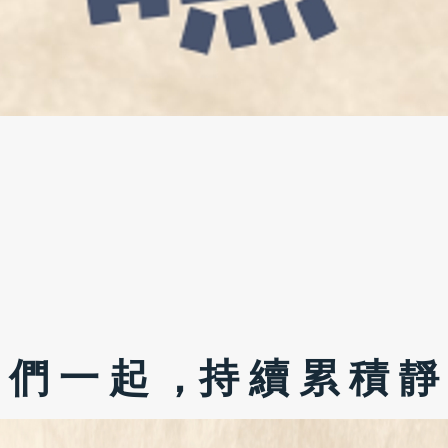
 們 一 起 ，持 續 累 積 靜