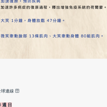
球連線 🛜
 週 日