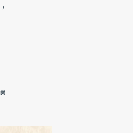
：）
？
音樂